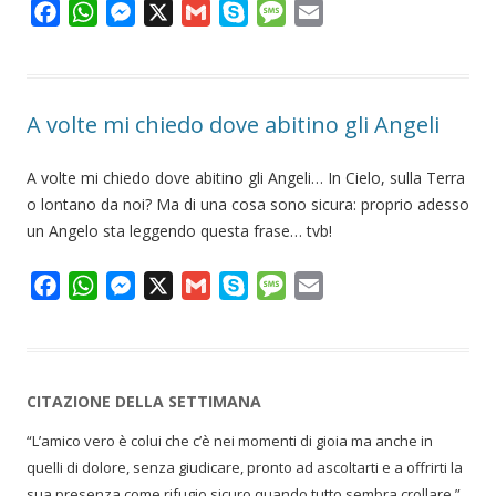
F
W
M
X
G
S
M
E
a
h
e
m
k
e
m
c
a
s
a
y
s
a
e
t
s
i
p
s
i
A volte mi chiedo dove abitino gli Angeli
b
s
e
l
e
a
l
o
A
n
g
A volte mi chiedo dove abitino gli Angeli… In Cielo, sulla Terra
o
p
g
e
o lontano da noi? Ma di una cosa sono sicura: proprio adesso
k
p
e
un Angelo sta leggendo questa frase… tvb!
r
F
W
M
X
G
S
M
E
a
h
e
m
k
e
m
c
a
s
a
y
s
a
e
t
s
i
p
s
i
b
s
e
l
e
a
l
CITAZIONE DELLA SETTIMANA
o
A
n
g
“L’amico vero è colui che c’è nei momenti di gioia ma anche in
o
p
g
e
quelli di dolore, senza giudicare, pronto ad ascoltarti e a offrirti la
k
p
e
sua presenza come rifugio sicuro quando tutto sembra crollare.”